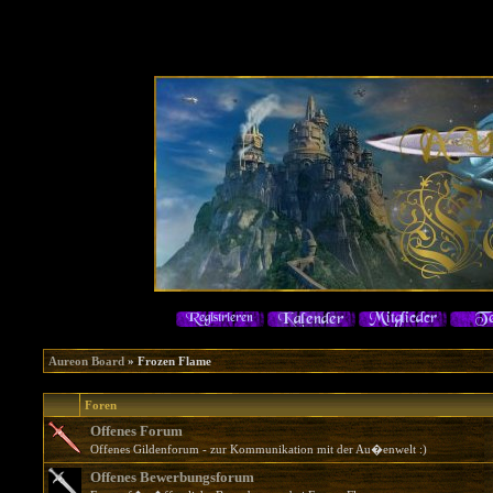
Aureon Board
» Frozen Flame
Foren
Offenes Forum
Offenes Gildenforum - zur Kommunikation mit der Au�enwelt :)
Offenes Bewerbungsforum