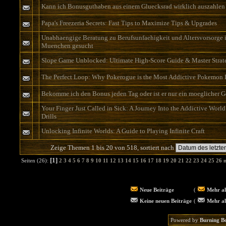
Kann ich Bonusguthaben aus einem Gluecksrad wirklich auszahlen 
Papa's Freezeria Secrets: Fast Tips to Maximize Tips & Upgrades
Unabhaengige Beratung zu Berufsunfaehigkeit und Altersvorsorge 
Muenchen gesucht
Slope Game Unblocked: Ultimate High-Score Guide & Master Strat
The Perfect Loop: Why Pokerogue is the Most Addictive Pokemon
Bekomme ich den Bonus jeden Tag oder ist er nur ein moeglicher 
Your Finger Just Called in Sick: A Journey Into the Addictive World
Drills
Unlocking Infinite Worlds: A Guide to Playing Infinite Craft
Zeige Themen 1 bis 20 von 518, sortiert nach
[1]
Seiten (26):
2
3
4
5
6
7
8
9
10
11
12
13
14
15
16
17
18
19
20
21
22
23
24
25
26
n
Neue Beiträge
(
Mehr al
Keine neuen Beiträge
(
Mehr al
Powered by
Burning B