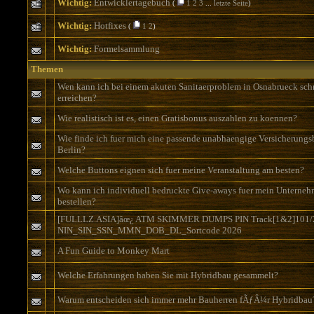
Wichtig:
Entwicklertagebuch
(
1
2
3
...
letzte Seite
)
Wichtig:
Hotfixes
(
1
2
)
Wichtig:
Formelsammlung
Themen
Wen kann ich bei einem akuten Sanitaerproblem in Osnabrueck sch
erreichen?
Wie realistisch ist es, einen Gratisbonus auszahlen zu koennen?
Wie finde ich fuer mich eine passende unabhaengige Versicherungs
Berlin?
Welche Buttons eignen sich fuer meine Veranstaltung am besten?
Wo kann ich individuell bedruckte Give-aways fuer mein Unterne
bestellen?
[FULLLZ.ASIA]âœ¿ ATM SKIMMER DUMPS PIN Track[1&2]101/2
NIN_SIN_SSN_MMN_DOB_DL_Sortcode 2026
A Fun Guide to Monkey Mart
Welche Erfahrungen haben Sie mit Hybridbau gesammelt?
Warum entscheiden sich immer mehr Bauherren fÃƒÂ¼r Hybridbau