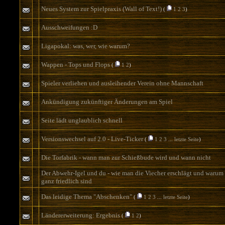
Neues System zur Spielpraxis (Wall of Text!)
(
1
2
3
)
Ausschweifungen :D
Ligapokal: was, wer, wie warum?
Wappen - Tops und Flops
(
1
2
)
Spieler verliehen und ausleihender Verein ohne Mannschaft
Ankündigung zukünftiger Änderungen am Spiel
Seite lädt unglaublich schnell
Versionswechsel auf 2.0 - Live-Ticker
(
1
2
3
...
letzte Seite
)
Die Torfabrik - wann man zur Schießbude wird und wann nicht
Der Abwehr-Igel und du - wie man die Viecher erschlägt und warum 
ganz friedlich sind
Das leidige Thema "Abschenken"
(
1
2
3
...
letzte Seite
)
Ländererweiterung: Ergebnis
(
1
2
)