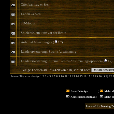
Offenbar mag er Sie...
Darian Gerven
3D-Modus
Spieler feuern kurz vor der Rente
Auf- und Abwertungen
(
1
2
)
Ländererweiterung: Zweite Abstimmung
Ländererweiterung: Alternativen zu Abstimmungsoptionen
(
1
2
)
Zeige Themen 401 bis 420 von 516, sortiert nach
[21]
Seiten (26):
« vorherige
1
2
3
4
5
6
7
8
9
10
11
12
13
14
15
16
17
18
19
20
22
Neue Beiträge
(
Mehr al
Keine neuen Beiträge
(
Mehr al
Powered by
Burning B