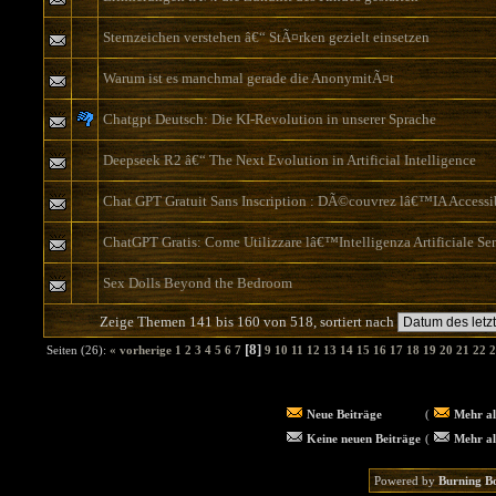
Sternzeichen verstehen â€“ StÃ¤rken gezielt einsetzen
Warum ist es manchmal gerade die AnonymitÃ¤t
Chatgpt Deutsch: Die KI-Revolution in unserer Sprache
Deepseek R2 â€“ The Next Evolution in Artificial Intelligence
Chat GPT Gratuit Sans Inscription : DÃ©couvrez lâ€™IA Accessi
ChatGPT Gratis: Come Utilizzare lâ€™Intelligenza Artificiale Se
Sex Dolls Beyond the Bedroom
Zeige Themen 141 bis 160 von 518, sortiert nach
[8]
Seiten (26):
« vorherige
1
2
3
4
5
6
7
9
10
11
12
13
14
15
16
17
18
19
20
21
22
2
Neue Beiträge
(
Mehr al
Keine neuen Beiträge
(
Mehr al
Powered by
Burning B