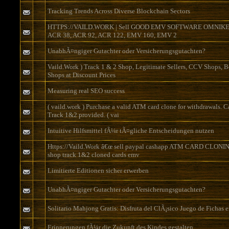
Tracking Trends Across Diverse Blockchain Sectors
HTTPS://VAILD.WORK | Sell GOOD EMV SOFTWARE OMNIKE
ACR 38, ACR 92, ACR 122, EMV 160, EMV 2
UnabhÃ¤ngiger Gutachter oder Versicherungsgutachten?
Vaild.Work ) Track 1 & 2 Shop, Legitimate Sellers, CCV Shops, B
Shops at Discount Prices
Measuring real SEO success
( vaild.work ) Purchase a valid ATM card clone for withdrawals. 
Track 1&2 provided. ( vai
Intuitive Hilfsmittel fÃ¼r tÃ¤gliche Entscheidungen nutzen
Https://Vaild.Work â€œ sell paypal cashapp ATM CARD CLONI
shop track 1&2 cloned cards emv
Limitierte Editionen sicher erwerben
UnabhÃ¤ngiger Gutachter oder Versicherungsgutachten?
Solitario Mahjong Gratis: Disfruta del ClÃ¡sico Juego de Fichas 
Erinnerungen fÃ¼r die Zukunft des Kindes gestalten