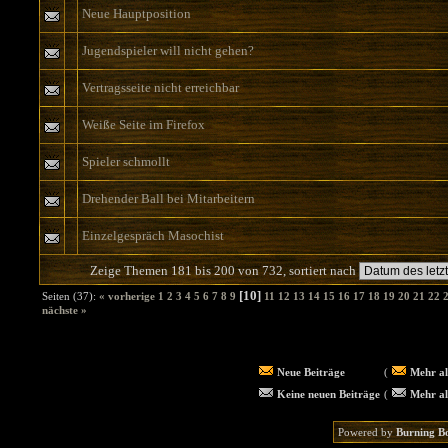
Neue Hauptposition
Jugendspieler will nicht gehen?
Vertragsseite nicht erreichbar
Weiße Seite im Firefox
Spieler schmollt
Drehender Ball bei Mitarbeitern
Einzelgespräch Masochist
Zeige Themen 181 bis 200 von 732, sortiert nach
[10]
Seiten (37):
« vorherige
1
2
3
4
5
6
7
8
9
11
12
13
14
15
16
17
18
19
20
21
22
nächste »
Neue Beiträge
(
Mehr al
Keine neuen Beiträge
(
Mehr al
Powered by
Burning B