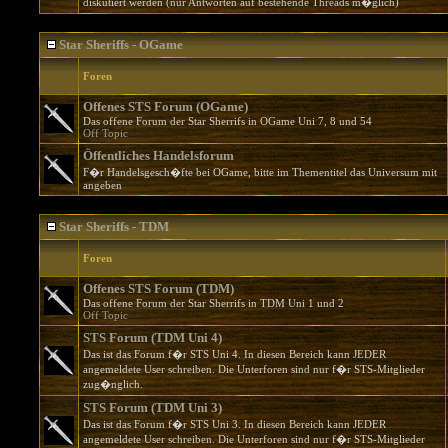
diskutiert werden (nur Antworten auf bestehende Threads m�glich)
Star Sheriffs - OGame
Foren
Offenes STS Forum (OGame)
Das offene Forum der Star Sherrifs in OGame Uni 7, 8 und 54
Off Topic
Öffentliches Handelsforum
F�r Handelsgesch�fte bei OGame, bitte im Thementitel das Universum mit
angeben
Star Sheriffs - TDM
Foren
Offenes STS Forum (TDM)
Das offene Forum der Star Sherrifs in TDM Uni 1 und 2
Off Topic
STS Forum (TDM Uni 4)
Das ist das Forum f�r STS Uni 4. In diesen Bereich kann JEDER
angemeldete User schreiben. Die Unterforen sind nur f�r STS-Mitglieder
zug�nglich.
STS Forum (TDM Uni 3)
Das ist das Forum f�r STS Uni 3. In diesen Bereich kann JEDER
angemeldete User schreiben. Die Unterforen sind nur f�r STS-Mitglieder