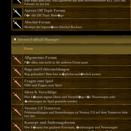
Hier kann alles rein, was irgendwie mit dem bevorstehenden RLT 2003 am
Edersee zu tun hat.
Aureon Off Topic Forum
F�r alle Off Topic Beitr�ge
Altschul-Forum
Moshpit der legend�ren Altschul Rockerz
Aureon Fußball Manager
Foren
Allgemeines Forum
F�r alles, was nicht in die anderen Foren passt.
Bugs und Fehlermeldungen
Bug gefunden? Bitte hier m�glichst ausf�hrlich posten.
Fragen zum Spiel
Hilfe und Fragen zum Spiel
Ideen & Vorschläge
Hier k�nnen eigene Ideen und Vorschl�ge f�r Neuerungen oder
�nderungen im Spiel gemacht werden
Version 2.0 Testserver
Fehlermeldungen und Anmerkungen zu Version 2.0 auf dem Testserver bitte
hier hin.
Konzept- und Änderungsforum
Hier k�nnen fest geplante Konzepte, �nderungen und Neuerungen