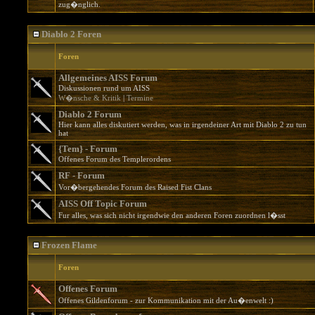
zug�nglich.
Diablo 2 Foren
Foren
Allgemeines AISS Forum
Diskussionen rund um AISS
W�nsche & Kritik
|
Termine
Diablo 2 Forum
Hier kann alles diskutiert werden, was in irgendeiner Art mit Diablo 2 zu tun
hat
{Tem} - Forum
Offenes Forum des Templerordens
RF - Forum
Vor�bergehendes Forum des Raised Fist Clans
AISS Off Topic Forum
Fur alles, was sich nicht irgendwie den anderen Foren zuordnen l�sst
Frozen Flame
Foren
Offenes Forum
Offenes Gildenforum - zur Kommunikation mit der Au�enwelt :)