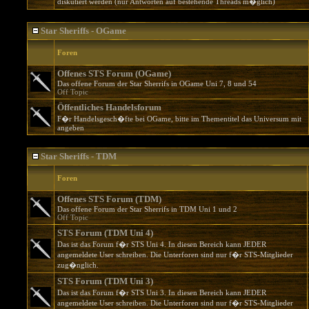
diskutiert werden (nur Antworten auf bestehende Threads m�glich)
Star Sheriffs - OGame
Foren
Offenes STS Forum (OGame)
Das offene Forum der Star Sherrifs in OGame Uni 7, 8 und 54
Off Topic
Öffentliches Handelsforum
F�r Handelsgesch�fte bei OGame, bitte im Thementitel das Universum mit
angeben
Star Sheriffs - TDM
Foren
Offenes STS Forum (TDM)
Das offene Forum der Star Sherrifs in TDM Uni 1 und 2
Off Topic
STS Forum (TDM Uni 4)
Das ist das Forum f�r STS Uni 4. In diesen Bereich kann JEDER
angemeldete User schreiben. Die Unterforen sind nur f�r STS-Mitglieder
zug�nglich.
STS Forum (TDM Uni 3)
Das ist das Forum f�r STS Uni 3. In diesen Bereich kann JEDER
angemeldete User schreiben. Die Unterforen sind nur f�r STS-Mitglieder