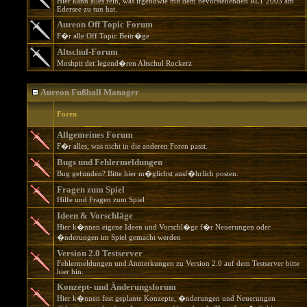
Hier kann alles rein, was irgendwie mit dem bevorstehenden RLT 2003 am
Edersee zu tun hat.
Aureon Off Topic Forum
F�r alle Off Topic Beitr�ge
Altschul-Forum
Moshpit der legend�ren Altschul Rockerz
Aureon Fußball Manager
Foren
Allgemeines Forum
F�r alles, was nicht in die anderen Foren passt.
Bugs und Fehlermeldungen
Bug gefunden? Bitte hier m�glichst ausf�hrlich posten.
Fragen zum Spiel
Hilfe und Fragen zum Spiel
Ideen & Vorschläge
Hier k�nnen eigene Ideen und Vorschl�ge f�r Neuerungen oder
�nderungen im Spiel gemacht werden
Version 2.0 Testserver
Fehlermeldungen und Anmerkungen zu Version 2.0 auf dem Testserver bitte
hier hin.
Konzept- und Änderungsforum
Hier k�nnen fest geplante Konzepte, �nderungen und Neuerungen