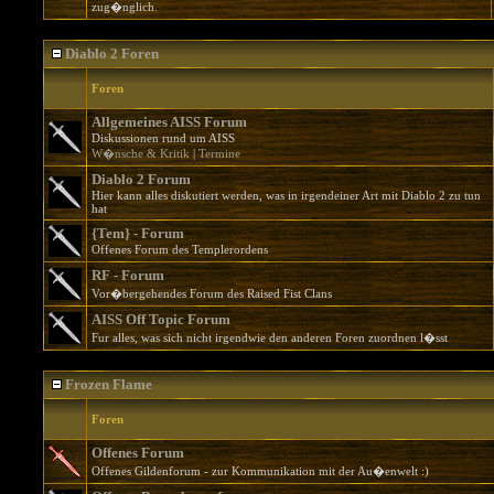
zug�nglich.
Diablo 2 Foren
Foren
Allgemeines AISS Forum
Diskussionen rund um AISS
W�nsche & Kritik
|
Termine
Diablo 2 Forum
Hier kann alles diskutiert werden, was in irgendeiner Art mit Diablo 2 zu tun
hat
{Tem} - Forum
Offenes Forum des Templerordens
RF - Forum
Vor�bergehendes Forum des Raised Fist Clans
AISS Off Topic Forum
Fur alles, was sich nicht irgendwie den anderen Foren zuordnen l�sst
Frozen Flame
Foren
Offenes Forum
Offenes Gildenforum - zur Kommunikation mit der Au�enwelt :)