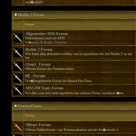
zug�nglich.
Diablo 2 Foren
Foren
Allgemeines AISS Forum
Diskussionen rund um AISS
W�nsche & Kritik
|
Termine
Diablo 2 Forum
Hier kann alles diskutiert werden, was in irgendeiner Art mit Diablo 2 zu tun
hat
{Tem} - Forum
Offenes Forum des Templerordens
RF - Forum
Vor�bergehendes Forum des Raised Fist Clans
AISS Off Topic Forum
Fur alles, was sich nicht irgendwie den anderen Foren zuordnen l�sst
Frozen Flame
Foren
Offenes Forum
Offenes Gildenforum - zur Kommunikation mit der Au�enwelt :)