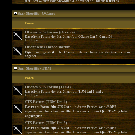
diskutiert werden (nur Antworten auf bestehende Threads m�glich)
Star Sheriffs - OGame
Foren
Offenes STS Forum (OGame)
Das offene Forum der Star Sherrifs in OGame Uni 7, 8 und 54
Off Topic
Öffentliches Handelsforum
F�r Handelsgesch�fte bei OGame, bitte im Thementitel das Universum mit
angeben
Star Sheriffs - TDM
Foren
Offenes STS Forum (TDM)
Das offene Forum der Star Sherrifs in TDM Uni 1 und 2
Off Topic
STS Forum (TDM Uni 4)
Das ist das Forum f�r STS Uni 4. In diesen Bereich kann JEDER
angemeldete User schreiben. Die Unterforen sind nur f�r STS-Mitglieder
zug�nglich.
STS Forum (TDM Uni 3)
Das ist das Forum f�r STS Uni 3. In diesen Bereich kann JEDER
angemeldete User schreiben. Die Unterforen sind nur f�r STS-Mitglieder