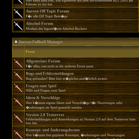
Hier kann alles rein, was irgendwie mit dem bevorstehenden RLT 2003 am
Edersee zu tun hat.
Aureon Off Topic Forum
F�r alle Off Topic Beitr�ge
Altschul-Forum
Moshpit der legend�ren Altschul Rockerz
Aureon Fußball Manager
Foren
Allgemeines Forum
F�r alles, was nicht in die anderen Foren passt.
Bugs und Fehlermeldungen
Bug gefunden? Bitte hier m�glichst ausf�hrlich posten.
Fragen zum Spiel
Hilfe und Fragen zum Spiel
Ideen & Vorschläge
Hier k�nnen eigene Ideen und Vorschl�ge f�r Neuerungen oder
�nderungen im Spiel gemacht werden
Version 2.0 Testserver
Fehlermeldungen und Anmerkungen zu Version 2.0 auf dem Testserver bitte
hier hin.
Konzept- und Änderungsforum
Hier k�nnen fest geplante Konzepte, �nderungen und Neuerungen