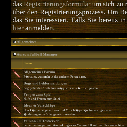
das
Registrierungsformular
um sich zu r
über den Registrierungsprozess. Um Bei
das Sie interessiert. Falls Sie bereits 
hier
anmelden.
Allgemeines
Aureon Fußball Manager
Foren
Allgemeines Forum
F�r alles, was nicht in die anderen Foren passt.
Bugs und Fehlermeldungen
Bug gefunden? Bitte hier m�glichst ausf�hrlich posten.
Fragen zum Spiel
Hilfe und Fragen zum Spiel
Ideen & Vorschläge
Hier k�nnen eigene Ideen und Vorschl�ge f�r Neuerungen oder
�nderungen im Spiel gemacht werden
Version 2.0 Testserver
Fehlermeldungen und Anmerkungen zu Version 2.0 auf dem Testserver bitte