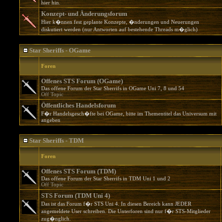
hier hin.
Konzept- und Änderungsforum
Hier k�nnen fest geplante Konzepte, �nderungen und Neuerungen
diskutiert werden (nur Antworten auf bestehende Threads m�glich)
Star Sheriffs - OGame
Foren
Offenes STS Forum (OGame)
Das offene Forum der Star Sherrifs in OGame Uni 7, 8 und 54
Off Topic
Öffentliches Handelsforum
F�r Handelsgesch�fte bei OGame, bitte im Thementitel das Universum mit
angeben
Star Sheriffs - TDM
Foren
Offenes STS Forum (TDM)
Das offene Forum der Star Sherrifs in TDM Uni 1 und 2
Off Topic
STS Forum (TDM Uni 4)
Das ist das Forum f�r STS Uni 4. In diesen Bereich kann JEDER
angemeldete User schreiben. Die Unterforen sind nur f�r STS-Mitglieder
zug�nglich.