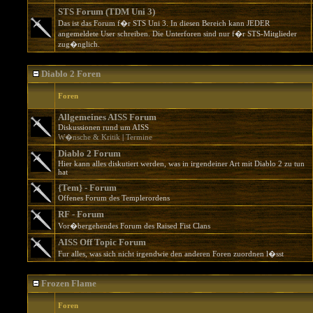
STS Forum (TDM Uni 3)
Das ist das Forum f�r STS Uni 3. In diesen Bereich kann JEDER
angemeldete User schreiben. Die Unterforen sind nur f�r STS-Mitglieder
zug�nglich.
Diablo 2 Foren
Foren
Allgemeines AISS Forum
Diskussionen rund um AISS
W�nsche & Kritik
|
Termine
Diablo 2 Forum
Hier kann alles diskutiert werden, was in irgendeiner Art mit Diablo 2 zu tun
hat
{Tem} - Forum
Offenes Forum des Templerordens
RF - Forum
Vor�bergehendes Forum des Raised Fist Clans
AISS Off Topic Forum
Fur alles, was sich nicht irgendwie den anderen Foren zuordnen l�sst
Frozen Flame
Foren