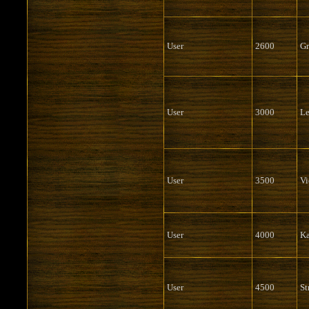
User
2600
Gr
User
3000
Le
User
3500
Vi
User
4000
K
User
4500
St