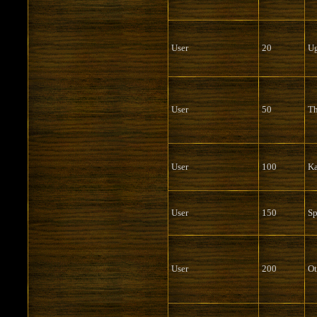
User
20
Ug
User
50
Th
User
100
Ka
User
150
Sp
User
200
Ot