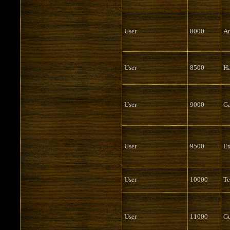
User
8000
A
User
8500
Hä
User
9000
G
User
9500
E
User
10000
Te
User
11000
G