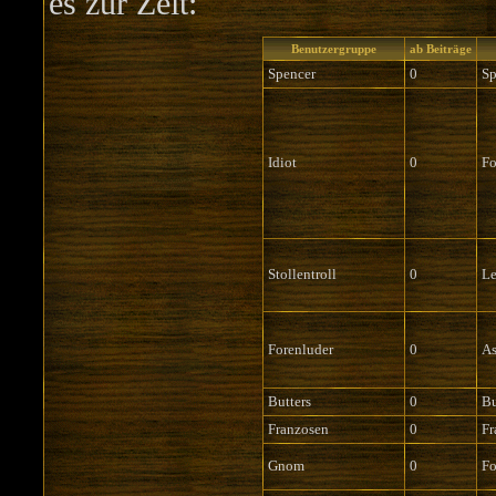
es zur Zeit:
Benutzergruppe
ab Beiträge
Spencer
0
Sp
Idiot
0
Fo
Stollentroll
0
Le
Forenluder
0
As
Butters
0
Bu
Franzosen
0
Fr
Gnom
0
F