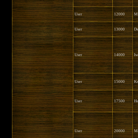
User
12000
Mi
User
13000
De
User
14000
Iw
User
15000
Kr
User
17500
He
User
20000
M