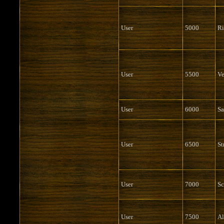
User
5000
Ri
User
5500
Ve
User
6000
Sa
User
6500
St
User
7000
Sc
User
7500
Al