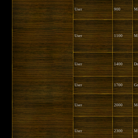
User
900
M
User
1100
M
User
1400
Dr
User
1700
Gr
User
2000
Me
User
2300
Mu