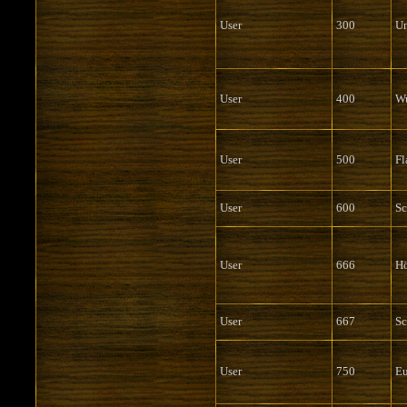
User
300
Un
User
400
Wu
User
500
Fl
User
600
S
User
666
Hö
User
667
S
User
750
Eu