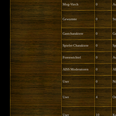
Mog-Viech
0
Au
Gewurmte
0
St
Gastcharaktere
0
Ga
Spieler Charaktere
0
Sp
Forenwichtel
0
Au
AISS Moderatoren
0
AI
User
0
Ni
User
4
O
User
10
Ku