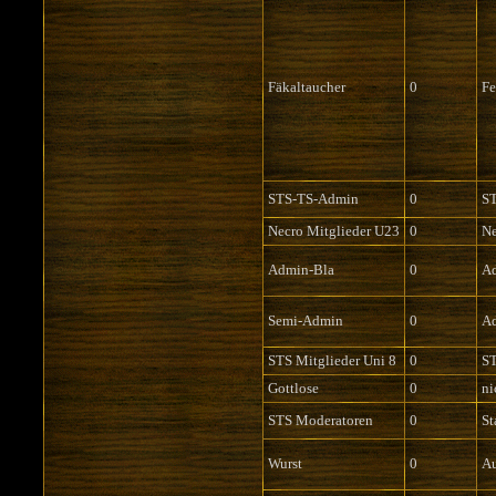
Fäkaltaucher
0
Fe
STS-TS-Admin
0
S
Necro Mitglieder U23
0
Ne
Admin-Bla
0
Ad
Semi-Admin
0
Ad
STS Mitglieder Uni 8
0
ST
Gottlose
0
ni
STS Moderatoren
0
St
Wurst
0
Au