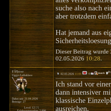
suche also nach ei
aber trotzdem einf
Hat jemand aus ei
Sicherheitsloesung 
Dieser Beitrag wurde 
02.05.2026
10:28
.
FÃ¶rrer
02.05.2026
11:01
Uggys Leibsklave
Ich stand vor eine
dann intensiver m
klassische Einzelp
Dabei seit: 21.04.2026
Beiträge: 27
ausreichen.
Level: 12
[?]
Erfahrungspunkte: 2.896