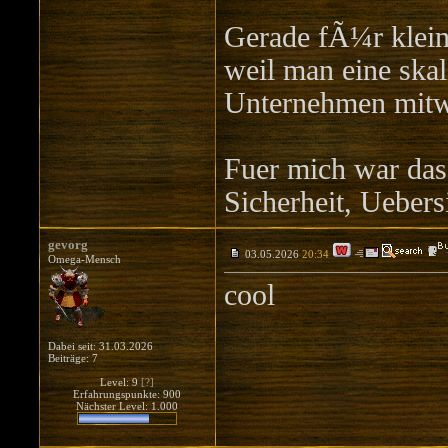
Gerade fÃ¼r klein
weil man eine ska
Unternehmen mitw
Fuer mich war das
Sicherheit, Uebers
gevorg
03.05.2026
20:34
Omega-Mensch
cool
Dabei seit: 31.03.2026
Beiträge: 7
Level: 9
[?]
Erfahrungspunkte: 900
Nächster Level: 1.000