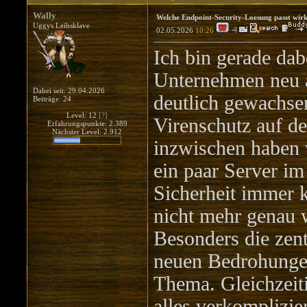
Wally
Welche Endpoint-Security-Loesung passt wir
Uggys Leibsklave
02.05.2026
10:26
Ich bin gerade dab
Unternehmen neu au
Dabei seit: 29.04.2026
deutlich gewachsen
Beiträge: 24
Level: 12
[?]
Virenschutz auf de
Erfahrungspunkte: 2.389
Nächster Level: 2.912
inzwischen haben 
ein paar Server im
Sicherheit immer 
nicht mehr genau w
Besonders die zen
neuen Bedrohungen
Thema. Gleichzeit
alles verkomplizie